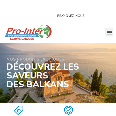
23 RUE DE LA SABLIÈRE, 67590 SCHWEIGHOUSE-SUR-MODER
REJOIGNEZ-NOUS
NOS PRODUITS EXOTIQUES
DÉCOUVREZ LES
SAVEURS
DES BALKANS
Prix attractifs
Produits de qualité